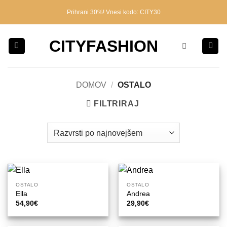
Skoči
Prihrani 30%! Vnesi kodo: CITY30
na
vsebino
CITYFASHION
DOMOV
/
OSTALO
FILTRIRAJ
OSTALO
OSTALO
Ella
Andrea
54,90
€
29,90
€