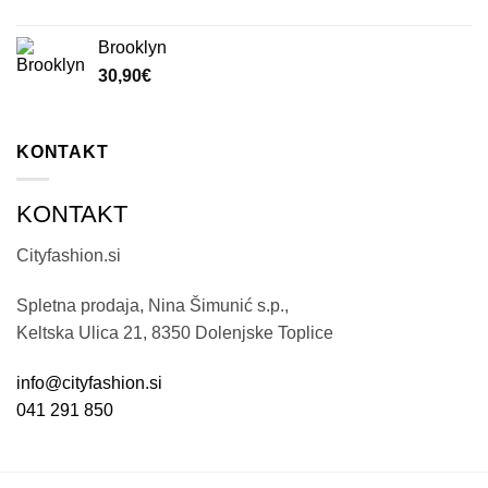
Brooklyn
30,90
€
KONTAKT
KONTAKT
Cityfashion.si
Spletna prodaja, Nina Šimunić s.p.,
Keltska Ulica 21, 8350 Dolenjske Toplice
info@cityfashion.si
041 291 850