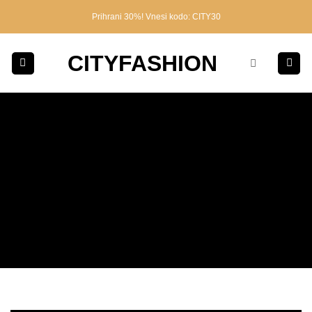
Skoči
Prihrani 30%! Vnesi kodo: CITY30
na
vsebino
CITYFASHION