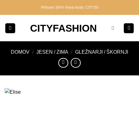
Skoči
Prihrani 30%! Vnesi kodo: CITY30
na
vsebino
CITYFASHION
DOMOV
/
JESEN / ZIMA
/
GLEŽNARJI / ŠKORNJI