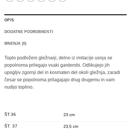
OPIS
DODATNE PODROBNOSTI
MNENJA (0)
Toplo podloženi gležnarji,
delno iz imitacije usnja se
popolnoma prilegajo vsaki garderobi.
Odlikujejo jih
upogljiv zgornji del in kosmaten del okoli gležnja, zaradi
česar se popolnoma prilagajajo drug drugemu in vam
nudijo toplino.
ŠT.36
23 cm
ŠT. 37
23,5 cm