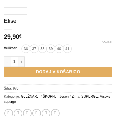
Elise
29,90
€
POČISTI
Velikost
36
37
38
39
40
41
Elise količina
DODAJ V KOŠARICO
Šifra:
970
Kategorije:
GLEŽNARJI / ŠKORNJI
,
Jesen / Zima
,
SUPERGE
,
Visoke
superge