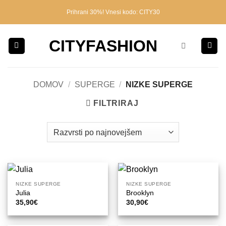
Skoči
Prihrani 30%! Vnesi kodo: CITY30
na
vsebino
CITYFASHION
DOMOV
/
SUPERGE
/
NIZKE SUPERGE
FILTRIRAJ
NIZKE SUPERGE
NIZKE SUPERGE
Julia
Brooklyn
35,90
€
30,90
€