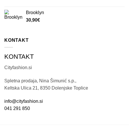
Brooklyn
30,90
€
KONTAKT
KONTAKT
Cityfashion.si
Spletna prodaja, Nina Šimunić s.p.,
Keltska Ulica 21, 8350 Dolenjske Toplice
info@cityfashion.si
041 291 850