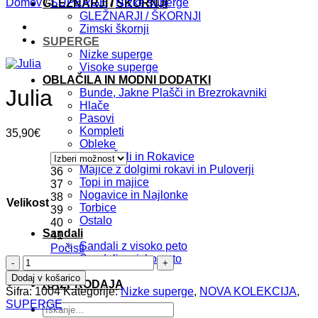
Domov
/
SUPERGE
/
Nizke superge
GLEŽNARJI / ŠKORNJI
GLEŽNARJI / ŠKORNJI
Zimski škornji
SUPERGE
Nizke superge
Visoke superge
OBLAČILA IN MODNI DODATKI
Julia
Bunde, Jakne Plašči in Brezrokavniki
Hlače
Pasovi
Kompleti
35,90
€
Obleke
Kape, Šali in Rokavice
Majice z dolgimi rokavi in Puloverji
36
Topi in majice
37
Nogavice in Najlonke
38
Velikost
Torbice
39
Ostalo
40
Sandali
41
Sandali z visoko peto
Počisti
Sandali z nizko peto
Julia
Ostalo
količina
Dodaj v košarico
RAZPRODAJA
Šifra:
1004
Kategorije:
Nizke superge
,
NOVA KOLEKCIJA
,
SUPERGE
Išči: