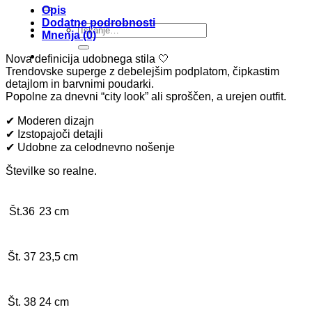
Opis
Dodatne podrobnosti
Išči:
Mnenja (0)
Nova definicija udobnega stila 🤍
Trendovske superge z debelejšim podplatom, čipkastim
detajlom in barvnimi poudarki.
Popolne za dnevni “city look” ali sproščen, a urejen outfit.
✔ Moderen dizajn
✔ Izstopajoči detajli
✔ Udobne za celodnevno nošenje
Številke so realne.
Št.36
23 cm
Št. 37
23,5 cm
Št. 38
24 cm