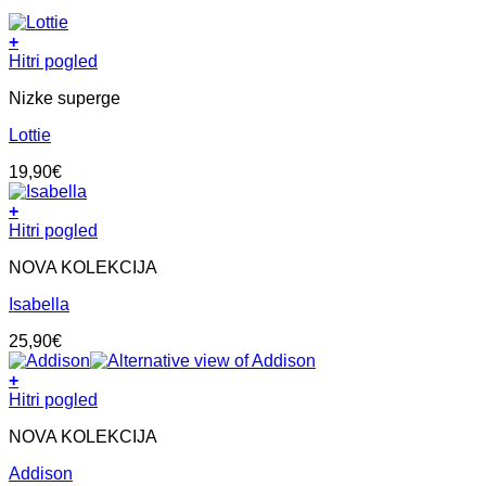
+
Ta
Hitri pogled
izdelek
Nizke superge
ima
več
Lottie
različic.
Možnosti
19,90
€
lahko
izberete
+
na
Ta
Hitri pogled
strani
izdelek
izdelka
NOVA KOLEKCIJA
ima
več
Isabella
različic.
Možnosti
25,90
€
lahko
izberete
+
na
Ta
Hitri pogled
strani
izdelek
izdelka
NOVA KOLEKCIJA
ima
več
Addison
različic.