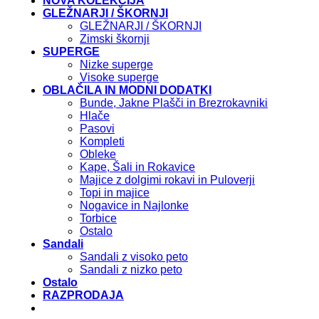
NOVA KOLEKCIJA
GLEŽNARJI / ŠKORNJI
GLEŽNARJI / ŠKORNJI
Zimski škornji
SUPERGE
Nizke superge
Visoke superge
OBLAČILA IN MODNI DODATKI
Bunde, Jakne Plašči in Brezrokavniki
Hlače
Pasovi
Kompleti
Obleke
Kape, Šali in Rokavice
Majice z dolgimi rokavi in Puloverji
Topi in majice
Nogavice in Najlonke
Torbice
Ostalo
Sandali
Sandali z visoko peto
Sandali z nizko peto
Ostalo
RAZPRODAJA