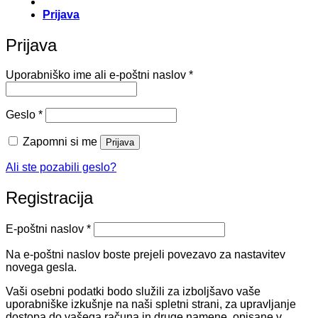
Prijava
Prijava
Zahtevano
Uporabniško ime ali e-poštni naslov
*
Zahtevano
Geslo
*
Zapomni si me
Prijava
Ali ste pozabili geslo?
Registracija
Zahtevano
E-poštni naslov
*
Na e-poštni naslov boste prejeli povezavo za nastavitev
novega gesla.
Vaši osebni podatki bodo služili za izboljšavo vaše
uporabniške izkušnje na naši spletni strani, za upravljanje
dostopa do vašega računa in druge namene, opisane v