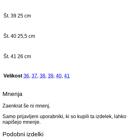
Št. 39
25 cm
Št. 40
25,5 cm
Št. 41
26 cm
Velikost
36
,
37
,
38
,
39
,
40
,
41
Mnenja
Zaenkrat še ni mnenj.
Samo prijavljeni uporabniki, ki so kupili ta izdelek, lahko
napišejo mnenje.
Podobni izdelki