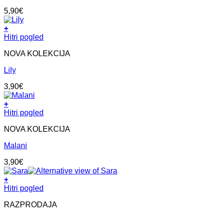
Možnosti
5,90
€
lahko
izberete
+
na
Ta
Hitri pogled
strani
izdelek
izdelka
NOVA KOLEKCIJA
ima
več
Lily
različic.
Možnosti
3,90
€
lahko
izberete
+
na
Ta
Hitri pogled
strani
izdelek
izdelka
NOVA KOLEKCIJA
ima
več
Malani
različic.
Možnosti
3,90
€
lahko
izberete
+
na
Ta
Hitri pogled
strani
izdelek
izdelka
RAZPRODAJA
ima
več