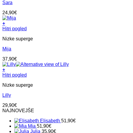
Sara
različic.
Možnosti
24,90
€
lahko
izberete
+
na
Ta
Hitri pogled
strani
izdelek
izdelka
Nizke superge
ima
več
Mija
različic.
Možnosti
37,90
€
lahko
izberete
+
na
Ta
Hitri pogled
strani
izdelek
izdelka
Nizke superge
ima
več
Lilly
različic.
Možnosti
29,90
€
lahko
NAJNOVEJŠE
izberete
na
Elisabeth
51,90
€
strani
Mia
51,90
€
izdelka
Julia
35,90
€