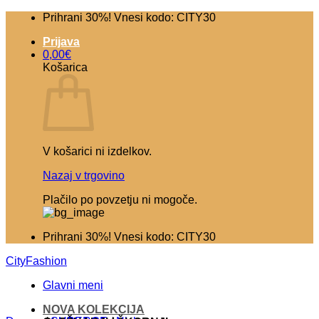
Skoči
Prihrani 30%! Vnesi kodo: CITY30
na
Prijava
vsebino
0,00
€
Košarica
V košarici ni izdelkov.
Nazaj v trgovino
Plačilo po povzetju ni mogoče.
Prihrani 30%! Vnesi kodo: CITY30
CityFashion
Glavni meni
NOVA KOLEKCIJA