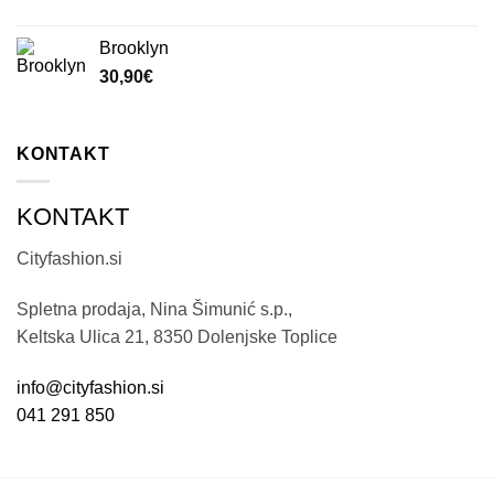
Brooklyn
30,90
€
KONTAKT
KONTAKT
Cityfashion.si
Spletna prodaja, Nina Šimunić s.p.,
Keltska Ulica 21, 8350 Dolenjske Toplice
info@cityfashion.si
041 291 850