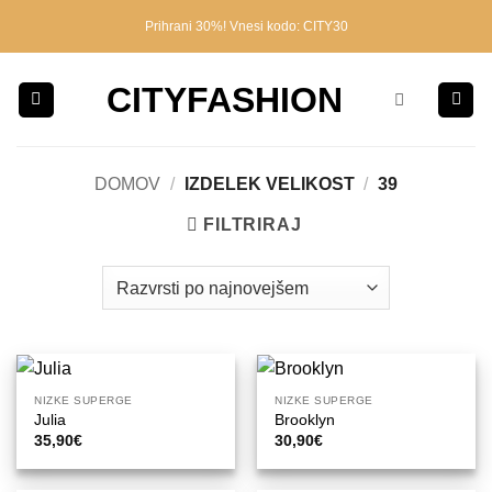
Skoči
Prihrani 30%! Vnesi kodo: CITY30
na
vsebino
CITYFASHION
DOMOV
/
IZDELEK VELIKOST
/
39
FILTRIRAJ
NIZKE SUPERGE
NIZKE SUPERGE
Julia
Brooklyn
35,90
€
30,90
€