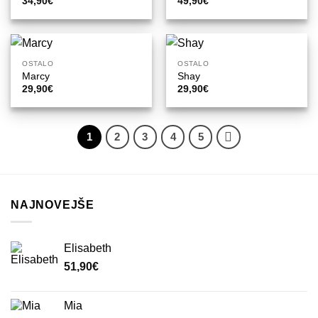
34,90
€
49,90
€
OSTALO
OSTALO
Marcy
Shay
29,90
€
29,90
€
1
2
3
4
5
NAJNOVEJŠE
Elisabeth
51,90
€
Mia