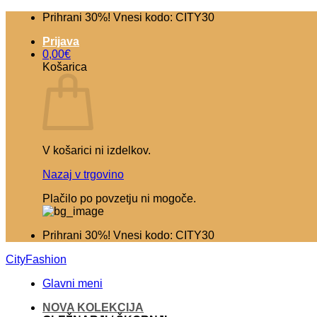
Skoči
Prihrani 30%! Vnesi kodo: CITY30
na
Prijava
vsebino
0,00
€
Košarica
V košarici ni izdelkov.
Nazaj v trgovino
Plačilo po povzetju ni mogoče.
Prihrani 30%! Vnesi kodo: CITY30
CityFashion
Glavni meni
NOVA KOLEKCIJA