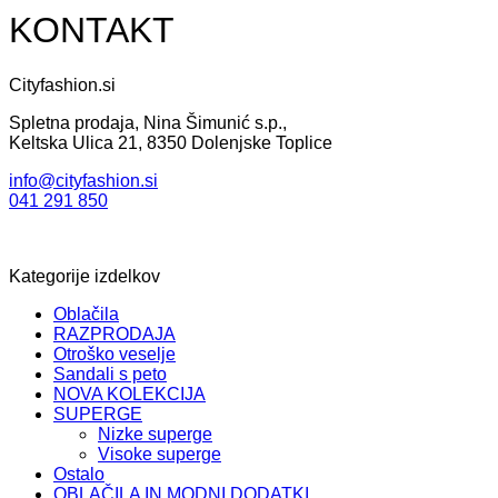
KONTAKT
Cityfashion.si
Spletna prodaja, Nina Šimunić s.p.,
Keltska Ulica 21, 8350 Dolenjske Toplice
info@cityfashion.si
041 291 850
Kategorije izdelkov
Oblačila
RAZPRODAJA
Otroško veselje
Sandali s peto
NOVA KOLEKCIJA
SUPERGE
Nizke superge
Visoke superge
Ostalo
OBLAČILA IN MODNI DODATKI