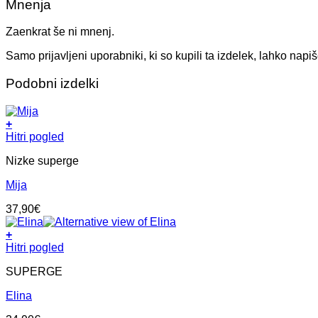
Mnenja
Zaenkrat še ni mnenj.
Samo prijavljeni uporabniki, ki so kupili ta izdelek, lahko napi
Podobni izdelki
+
Ta
Hitri pogled
izdelek
Nizke superge
ima
več
Mija
različic.
Možnosti
37,90
€
lahko
izberete
+
na
Ta
Hitri pogled
strani
izdelek
izdelka
SUPERGE
ima
več
Elina
različic.
Možnosti