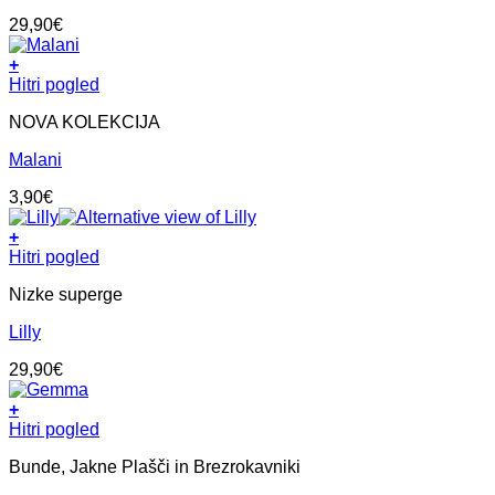
Možnosti
29,90
€
lahko
izberete
+
na
Ta
Hitri pogled
strani
izdelek
izdelka
NOVA KOLEKCIJA
ima
več
Malani
različic.
Možnosti
3,90
€
lahko
izberete
+
na
Ta
Hitri pogled
strani
izdelek
izdelka
Nizke superge
ima
več
Lilly
različic.
Možnosti
29,90
€
lahko
izberete
+
na
Ta
Hitri pogled
strani
izdelek
izdelka
Bunde, Jakne Plašči in Brezrokavniki
ima
več