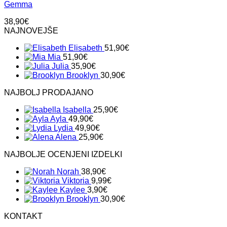
Gemma
različic.
Možnosti
38,90
€
lahko
NAJNOVEJŠE
izberete
na
Elisabeth
51,90
€
strani
Mia
51,90
€
izdelka
Julia
35,90
€
Brooklyn
30,90
€
NAJBOLJ PRODAJANO
Isabella
25,90
€
Ayla
49,90
€
Lydia
49,90
€
Alena
25,90
€
NAJBOLJE OCENJENI IZDELKI
Norah
38,90
€
Viktoria
9,99
€
Kaylee
3,90
€
Brooklyn
30,90
€
KONTAKT