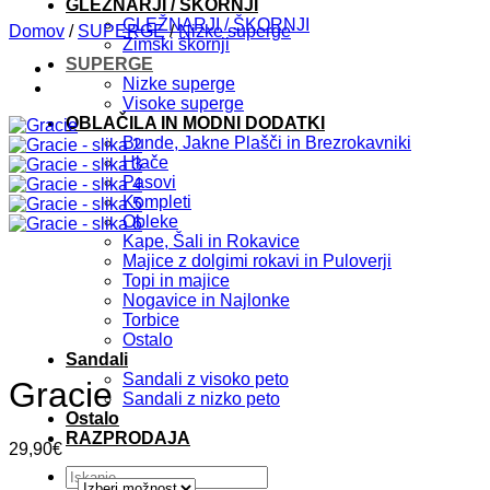
GLEŽNARJI / ŠKORNJI
GLEŽNARJI / ŠKORNJI
Domov
/
SUPERGE
/
Nizke superge
Zimski škornji
SUPERGE
Nizke superge
Visoke superge
OBLAČILA IN MODNI DODATKI
Bunde, Jakne Plašči in Brezrokavniki
Hlače
Pasovi
Kompleti
Obleke
Kape, Šali in Rokavice
Majice z dolgimi rokavi in Puloverji
Topi in majice
Nogavice in Najlonke
Torbice
Ostalo
Sandali
Sandali z visoko peto
Gracie
Sandali z nizko peto
Ostalo
RAZPRODAJA
29,90
€
Išči: