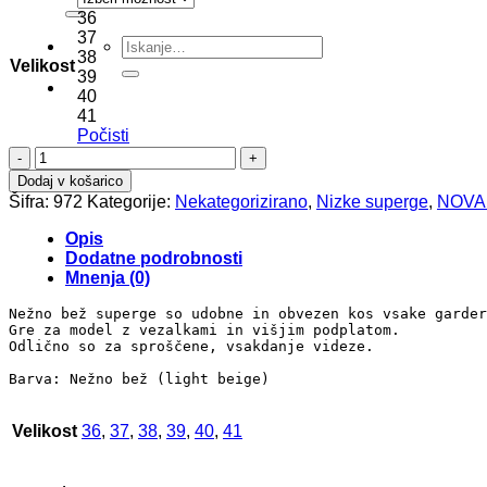
36
37
Išči:
38
Velikost
39
40
41
Počisti
Gracie
količina
Dodaj v košarico
Šifra:
972
Kategorije:
Nekategorizirano
,
Nizke superge
,
NOVA
Opis
Dodatne podrobnosti
Mnenja (0)
Nežno bež superge so udobne in obvezen kos vsake garder
Gre za model z vezalkami in višjim podplatom. 

Odlično so za sproščene, vsakdanje videze.

Barva: Nežno bež (light beige)
Velikost
36
,
37
,
38
,
39
,
40
,
41