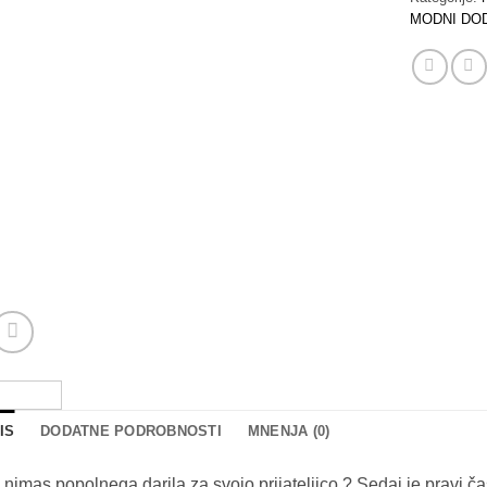
MODNI DO
IS
DODATNE PODROBNOSTI
MNENJA (0)
 nimas popolnega darila za svojo prijateljico ? Sedaj je pravi ča