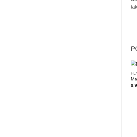
ta
P
HL
Ma
9,