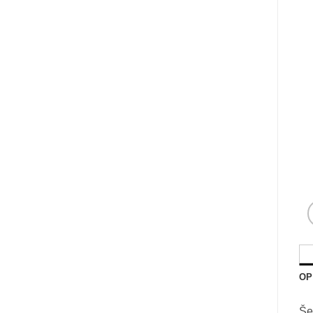
OP
Še