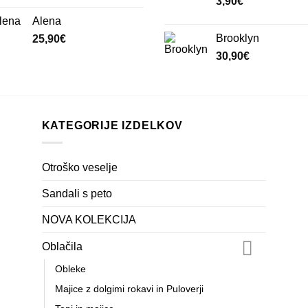
3,90
€
Alena
Brooklyn
25,90
€
30,90
€
KATEGORIJE IZDELKOV
Otroško veselje
Sandali s peto
NOVA KOLEKCIJA
Oblačila
Obleke
Majice z dolgimi rokavi in Puloverji