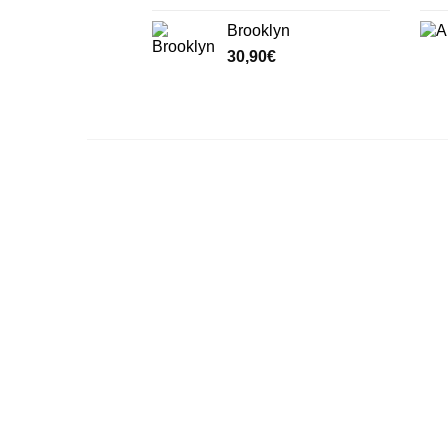
Brooklyn
30,90
€