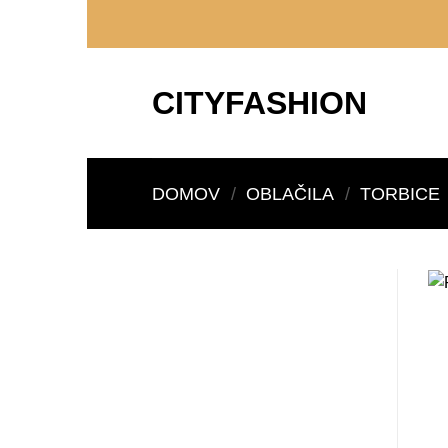
Skoči
na
vsebino
CITYFASHION
DOMOV
/
OBLAČILA
/
TORBICE