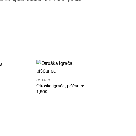
+
OSTALO
Otroška igrača, piščanec
1,90
€
+
HLAČE
Lucy