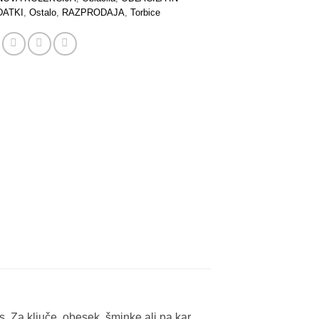
DATKI
,
Ostalo
,
RAZPRODAJA
,
Torbice
s. Za ključe, obesek, šminke ali pa kar