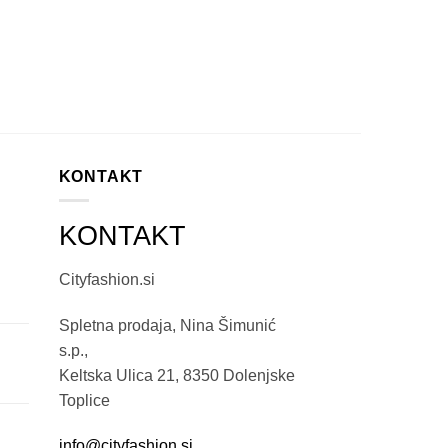
3,90
€
KONTAKT
KONTAKT
Cityfashion.si
Spletna prodaja, Nina Šimunić
s.p.,
Keltska Ulica 21, 8350 Dolenjske
Toplice
info@cityfashion.si