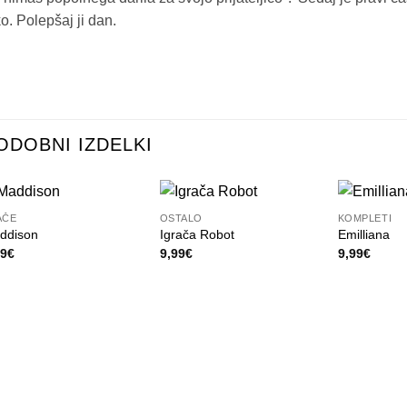
ko. Polepšaj ji dan.
ODOBNI IZDELKI
+
+
+
AČE
OSTALO
KOMPLETI
ddison
Igrača Robot
Emilliana
99
€
9,99
€
9,99
€