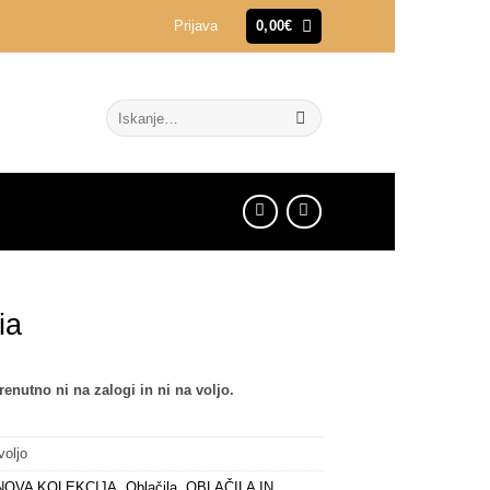
Prijava
0,00
€
Išči:
ia
trenutno ni na zalogi in ni na voljo.
voljo
NOVA KOLEKCIJA
,
Oblačila
,
OBLAČILA IN