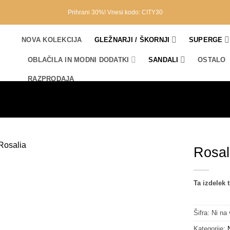
Prihrani 30%! Vnesi kodo: CITY30
NOVA KOLEKCIJA
GLEŽNARJI / ŠKORNJI
SUPERGE
OBLAČILA IN MODNI DODATKI
SANDALI
OSTALO
RAZPRODAJA
Rosal
Ta izdelek 
Šifra:
Ni na 
Kategorije: